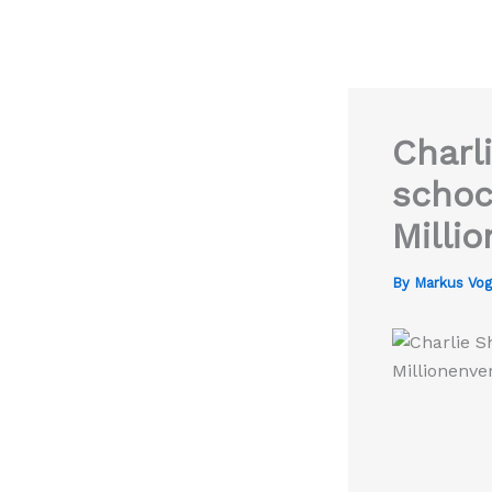
Charl
schoc
Milli
By
Markus Vo