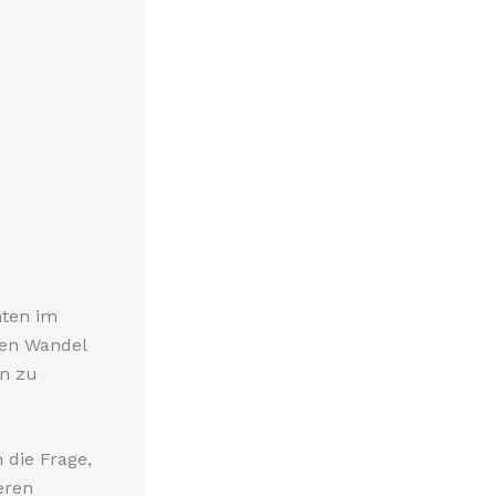
hten im
men Wandel
in zu
 die Frage,
eren