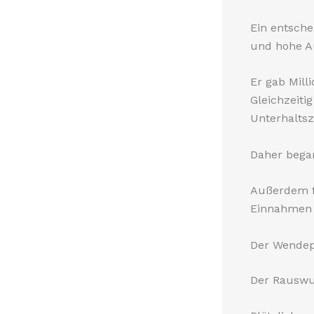
Ein entsche
und hohe Au
Er gab Mill
Gleichzeiti
Unterhalts
Daher bega
Außerdem fü
Einnahmen d
Der Wendepu
Der Rauswu