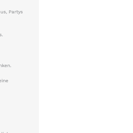
us, Partys
s.
nken.
eine