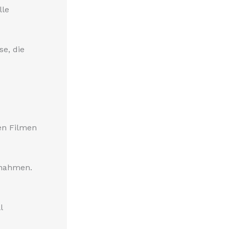
lle
e, die
ten Filmen
nnahmen.
l