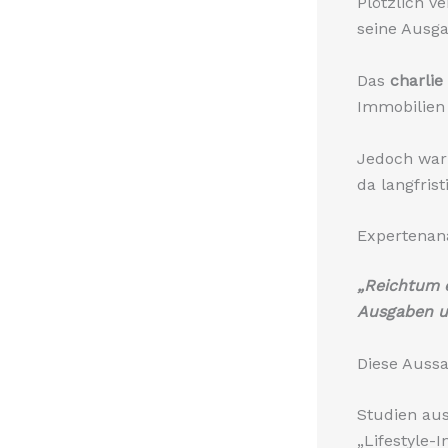
Plötzlich v
seine Ausg
Das
charli
Immobilien 
Jedoch war 
da langfris
Expertenan
„Reichtum 
Ausgaben un
Diese Aussa
Studien au
„Lifestyle-