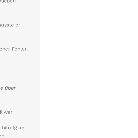
blieben
usste er
cher Fehler,
e über
il war.
 häufig an
en