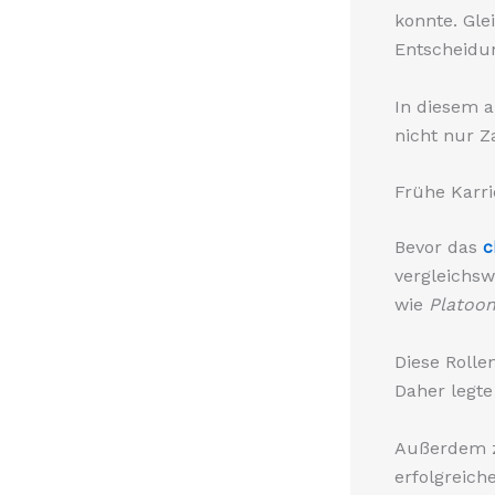
konnte. Gle
Entscheidun
In diesem a
nicht nur Z
Frühe Karr
Bevor das
c
vergleichsw
wie
Platoo
Diese Rolle
Daher legte
Außerdem ze
erfolgreiche