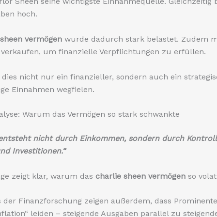
erlor Sheen seine wichtigste Einnahmequelle. Gleichzeitig 
aben hoch.
e sheen vermögen
wurde dadurch stark belastet. Zudem m
verkaufen, um finanzielle Verpflichtungen zu erfüllen.
dies nicht nur ein finanzieller, sondern auch ein strategis
tige Einnahmen wegfielen.
alyse: Warum das Vermögen so stark schwankte
entsteht nicht durch Einkommen, sondern durch Kontroll
d Investitionen.“
ge zeigt klar, warum das
charlie sheen vermögen
so volat
s der Finanzforschung zeigen außerdem, dass Prominente
Inflation“ leiden – steigende Ausgaben parallel zu steigend