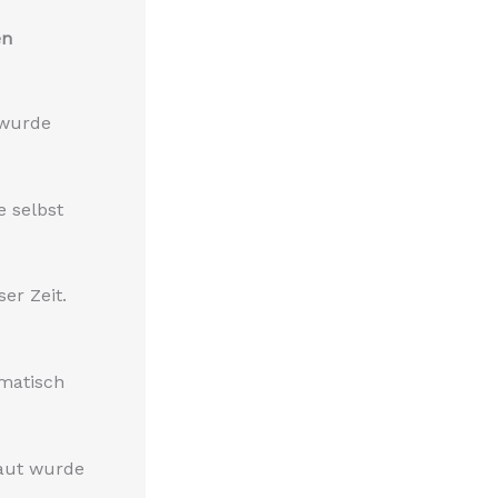
en
 wurde
e selbst
er Zeit.
ematisch
aut wurde