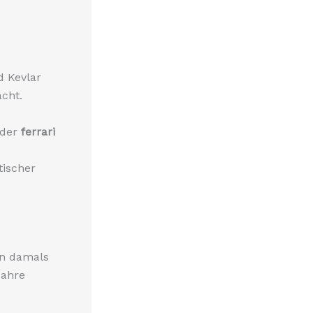
d Kevlar
acht.
 der
ferrari
tischer
on damals
Jahre