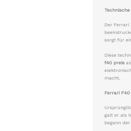
Technische 
Der Ferrari
beeindruck
sorgt für e
Diese techn
f40 preis
al
elektronisc
macht.
Ferrari F40
Ursprünglic
galt er als
begann de