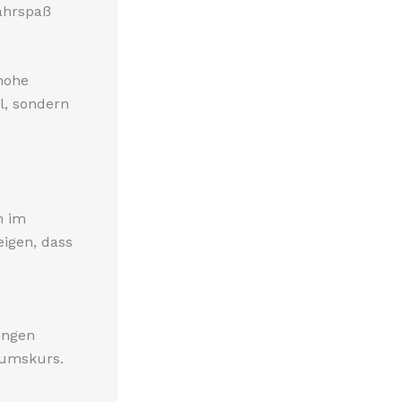
Fahrspaß
hohe
l, sondern
n im
eigen, dass
ungen
tumskurs.