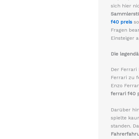
sich hier n
Sammlerstü
f40 preis
so
Fragen bean
Einsteiger 
Die legendä
Der Ferrari
Ferrari zu f
Enzo Ferrar
ferrari f40 
Darüber hi
spielte ka
standen. Da
Fahrerfahru