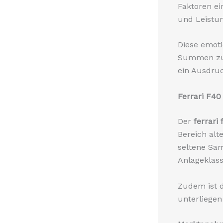
Faktoren ei
und Leistu
Diese emoti
Summen zu
ein Ausdruc
Ferrari F40
Der
ferrari
Bereich alt
seltene Sam
Anlageklass
Zudem ist d
unterliegen