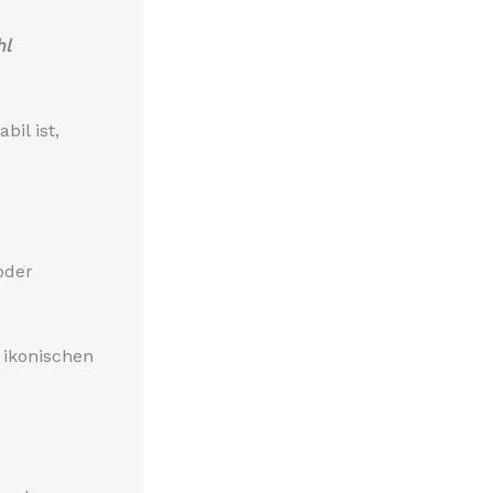
hl
bil ist,
oder
r ikonischen