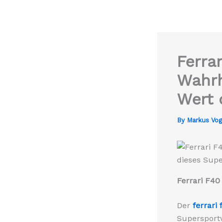
Ferra
Wahrh
Wert 
By
Markus Vo
Ferrari F40
Der
ferrari 
Supersportw