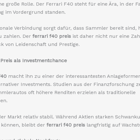
ne große Rolle. Der Ferrari F40 steht für eine Ära, in der 
ng im Vordergrund standen.
onale Verbindung sorgt dafür, dass Sammler bereit sind, 
 zahlen. Der
ferrari f40 preis
ist daher nicht nur eine Zah
k von Leidenschaft und Prestige.
 Preis als Investmentchance
 f40
macht ihn zu einer der interessantesten Anlageforme
ernativer Investments. Studien aus der Finanzforschung z
mlerautos oft höhere Renditen erzielen als traditionelle
en.
er Markt relativ stabil. Während Aktien starken Schwank
 können, bleibt der
ferrari f40 preis
langfristig auf Wachs