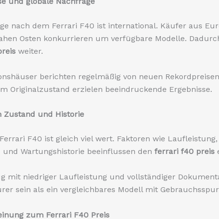
se und globale Nachfrage
ge nach dem Ferrari F40 ist international. Käufer aus Eur
hen Osten konkurrieren um verfügbare Modelle. Dadurch 
preis
weiter.
onshäuser berichten regelmäßig von neuen Rekordpreisen
m Originalzustand erzielen beeindruckende Ergebnisse.
n Zustand und Historie
Ferrari F40 ist gleich viel wert. Faktoren wie Laufleistung,
le und Wartungshistorie beeinflussen den
ferrari f40 preis
e
g mit niedriger Laufleistung und vollständiger Dokument
urer sein als ein vergleichbares Modell mit Gebrauchsspur
inung zum Ferrari F40 Preis