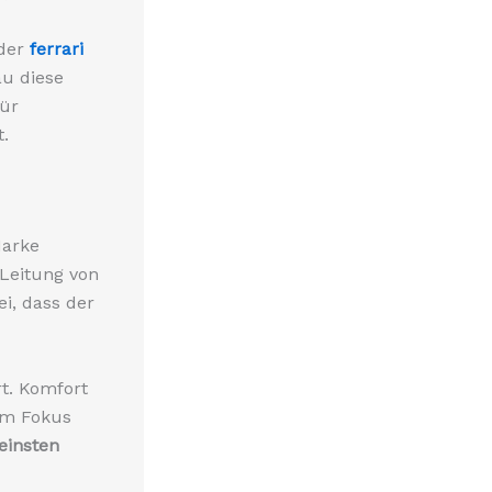
 der
ferrari
au diese
für
t.
Marke
 Leitung von
ei, dass der
t. Komfort
im Fokus
reinsten