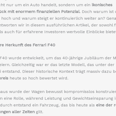
icht nur um ein Auto handelt, sondern um ein
ikonisches
ck mit enormem finanziellen Potenzial
. Doch warum ist
 hoch und warum steigt er kontinuierlich weiter an? Gen
tworten wir in diesem ausführlichen Artikel, der sowohl 
als auch für erfahrene Investoren wertvolle Einblicke biete
re Herkunft des Ferrari F40
 F40 wurde entwickelt, um das 40-jährige Jubiläum der 
eiern. Gleichzeitig war er das letzte Modell, das unter der
i entstand. Dieser historische Kontext trägt massiv dazu b
preis
heute so hoch bewertet wird.
naus wurde der Wagen bewusst kompromisslos konstruier
um eine Rolle, während Leistung und Gewichtseinsparung 
durch entstand ein Fahrzeug, das bis heute als
eine der 
ngen aller Zeiten
gilt.