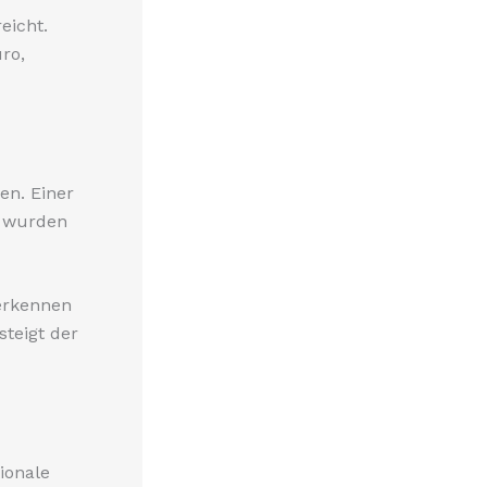
eicht.
ro,
en. Einer
e wurden
 erkennen
steigt der
ionale