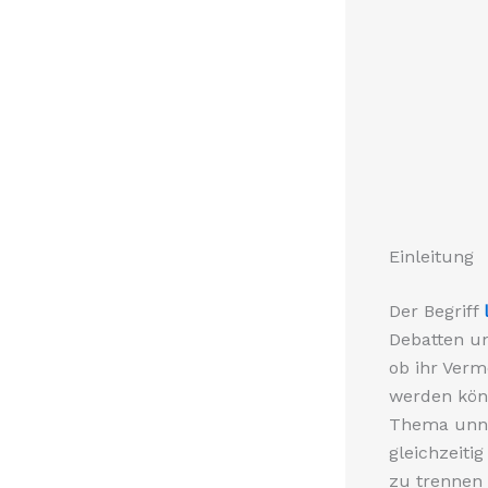
Einleitung
Der Begriff
Debatten un
ob ihr Verm
werden könn
Thema unnöt
gleichzeiti
zu trennen 