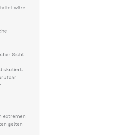
altet wäre.
che
cher Sicht
iskutiert.
brufbar
r
in extremen
ten gelten