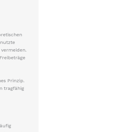
oretischen
enutzte
 vermeiden.
Freibeträge
hes Prinzip.
m tragfähig
äufig