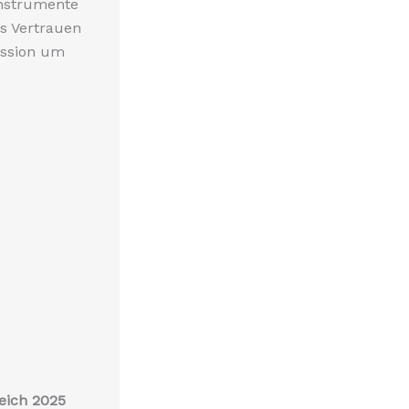
 Instrumente
es Vertrauen
ussion um
eich 2025