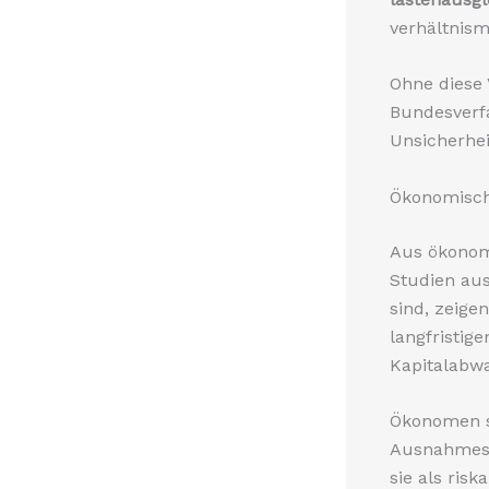
verhältnism
Ohne diese
Bundesverf
Unsicherhei
Ökonomisc
Aus ökonom
Studien aus
sind, zeige
langfristig
Kapitalabwa
Ökonomen si
Ausnahmesit
sie als risk