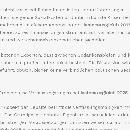
 steht vor erheblichen finanziellen Herausforderungen. 
ben, steigende Sozialkosten und internationale Krisen be
unehmend. In diesem Kontext taucht
lastenausgleich 202
theoretisches Finanzierungsinstrument auf, vor allem in p
n und wirtschaftswissenschaftlichen Modellen.
g betonen Experten, dass zwischen Gedankenspielen und 
haben ein großer Unterschied besteht. Die Diskussion wir
eführt, obwohl bisher keine verbindlichen politischen Bes
 Grenzen und Verfassungsfragen bei
lastenausgleich 2025
er Aspekt der Debatte betrifft die Verfassungsmäßigkeit m
 Das Grundgesetz schützt Eigentum ausdrücklich, erlau
nter strengen Voraussetzungen. Juristen weisen darauf hin
eich 2025
nur dann rechtlich denkbar wäre, wenn er