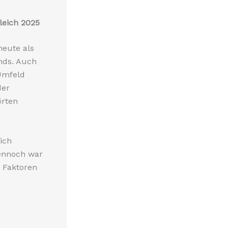
leich 2025
heute als
nds. Auch
 Umfeld
der
örten
ich
Dennoch war
e Faktoren