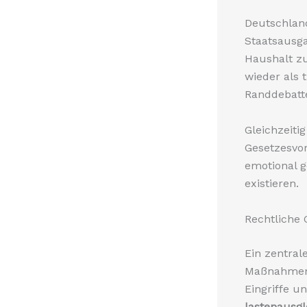
Deutschland
Staatsausga
Haushalt z
wieder als 
Randdebatte
Gleichzeiti
Gesetzesvor
emotional g
existieren.
Rechtliche
Ein zentral
Maßnahmen.
Eingriffe u
lastenausgl