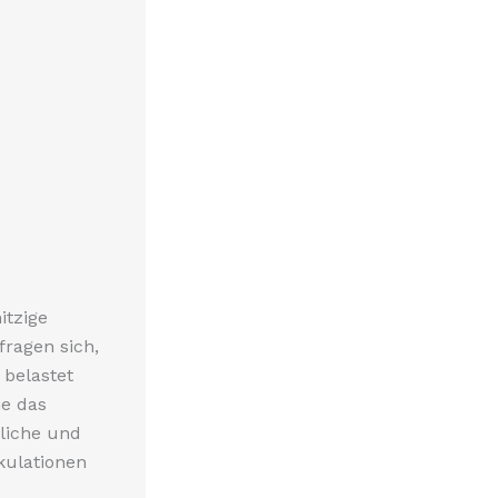
itzige
fragen sich,
 belastet
ie das
hliche und
kulationen