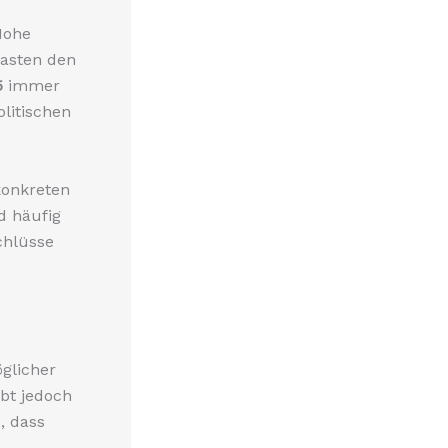
Hohe
lasten den
5
immer
olitischen
konkreten
d häufig
chlüsse
öglicher
bt jedoch
, dass