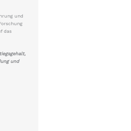
fahrung und
 Forschung
uf das
tiegsgehalt,
dung und