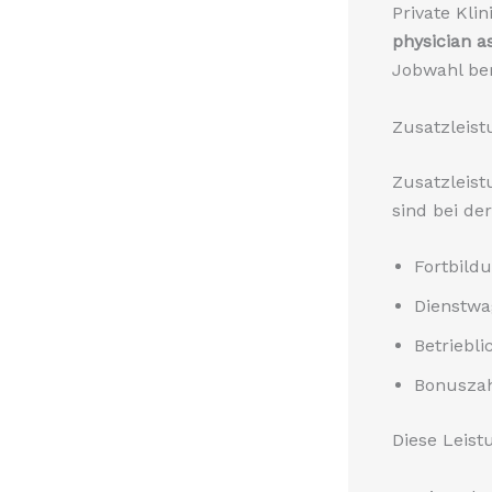
Private Kli
physician a
Jobwahl ber
Zusatzleist
Zusatzleist
sind bei de
Fortbild
Dienstwa
Betriebli
Bonusza
Diese Leist