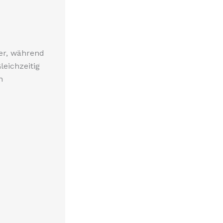
er, während
leichzeitig
n