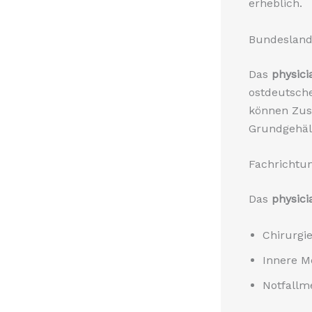
erheblich.
Bundesland
Das
physici
ostdeutsche
können Zusa
Grundgehält
Fachrichtun
Das
physici
Chirurgi
Innere Me
Notfallm