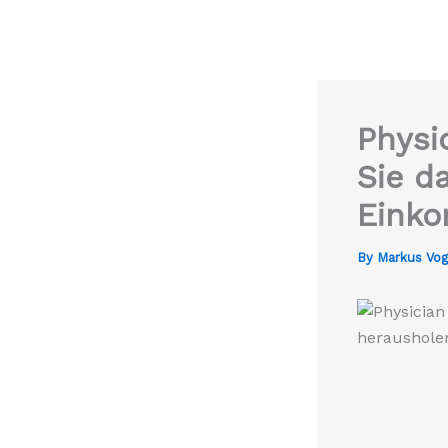
Physi
Sie d
Eink
By
Markus Vo