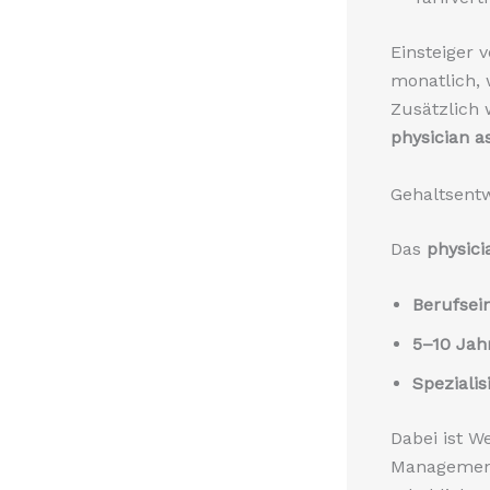
Einsteiger 
monatlich, 
Zusätzlich 
physician a
Gehaltsent
Das
physici
Berufsein
5–10 Jah
Spezialis
Dabei ist W
Management 