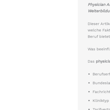
Physician A
Weiterbildun
Dieser Artik
welche Fak
Beruf bietet
Was beeinfl
Das
physici
Berufser
Bundesla
Fachrich
Klinikty
Tarifver