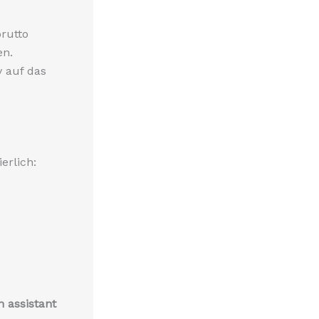
rutto
en.
v auf das
erlich:
-
n assistant