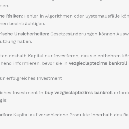
ssen.
he Risiken:
Fehler in Algorithmen oder Systemausfälle kö
onen beeinträchtigen.
rische Unsicherheiten:
Gesetzesänderungen können Ausw
Nutzung haben.
lten deshalb Kapital nur investieren, das sie entbehren k
chend informieren, bevor sie in
vezgieclaptezims bankroll
für erfolgreiches Investment
eiches Investment in
buy vezgieclaptezims bankroll
erforde
gie:
ation:
Kapital auf verschiedene Produkte innerhalb des Ba