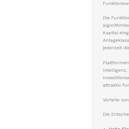
Funktionswe
Die Funkti
algorithmis
Kapital ein
Anlageklass
jederzeit d
Plattformen
Intelligenz
Investition
attraktiv f
Vorteile vo
Die Entsch