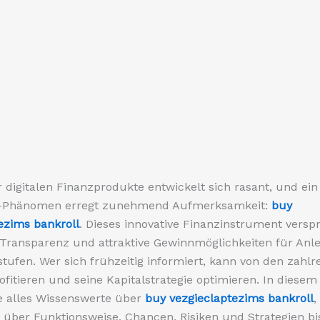
r digitalen Finanzprodukte entwickelt sich rasant, und ei
-Phänomen erregt zunehmend Aufmerksamkeit:
buy
ezims bankroll
. Dieses innovative Finanzinstrument verspr
t, Transparenz und attraktive Gewinnmöglichkeiten für Anle
tufen. Wer sich frühzeitig informiert, kann von den zahlr
rofitieren und seine Kapitalstrategie optimieren. In diesem
e alles Wissenswerte über
buy vezgieclaptezims bankroll
,
über Funktionsweise, Chancen, Risiken und Strategien bi