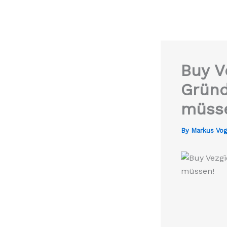
Buy V
Gründ
müss
By
Markus Vo