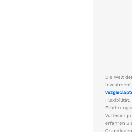
Die Welt de
Investment
vezgieclapt
Flexibilitä
Erfahrungss
Vorteilen p
erfahren Si
Grundlagen 