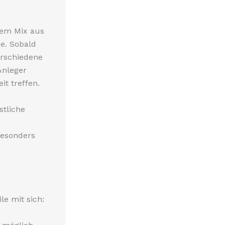
nem Mix aus
e. Sobald
verschiedene
Anleger
t treffen.
stliche
besonders
le mit sich: