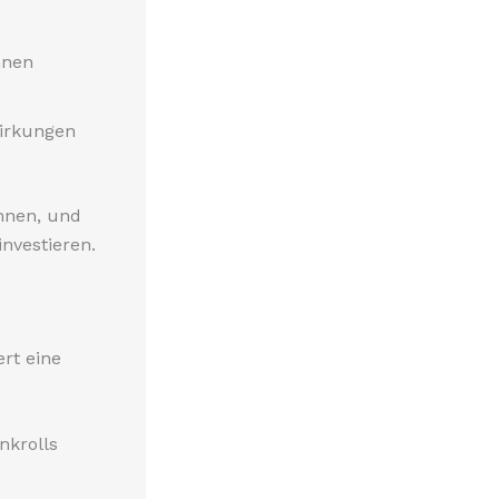
nnen
irkungen
önnen, und
investieren.
rt eine
nkrolls