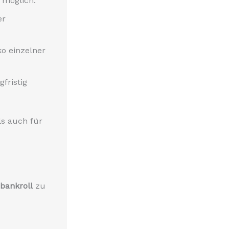
 möglich.
er
ko einzelner
fristig
ls auch für
bankroll
zu