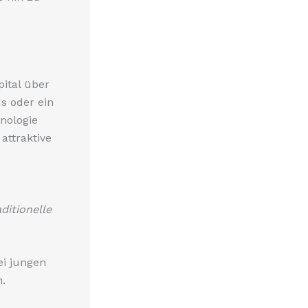
pital über
ds oder ein
nologie
 attraktive
ditionelle
ei jungen
.