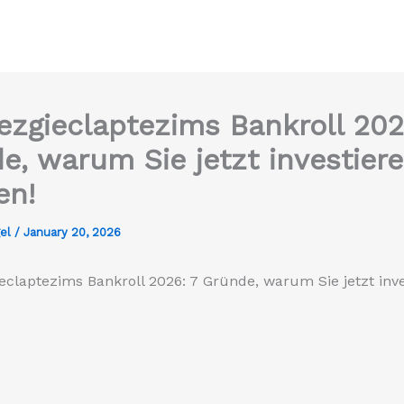
ezgieclaptezims Bankroll 202
e, warum Sie jetzt investier
en!
gel
/
January 20, 2026