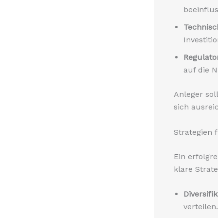
beeinflu
Technisc
Investiti
Regulato
auf die 
Anleger sol
sich ausrei
Strategien 
Ein erfolgr
klare Strate
Diversifik
verteilen.