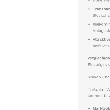
Hohe Flex
Transpar
Blockcha
Risikomi
Anlagekl
Attraktiv
positive 
vezgieclapt
Einsteiger,
Risiken un
Trotz der Vo
kennen. Da
Marktvolat