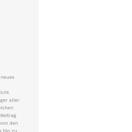
n neues
icht
ger aller
eichen
 Beitrag
 von den
s hin zu