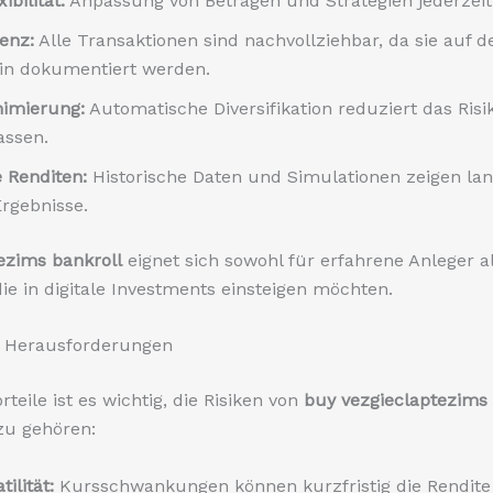
ibilität:
Anpassung von Beträgen und Strategien jederzeit
enz:
Alle Transaktionen sind nachvollziehbar, da sie auf d
in dokumentiert werden.
nimierung:
Automatische Diversifikation reduziert das Risi
assen.
e Renditen:
Historische Daten und Simulationen zeigen lang
Ergebnisse.
ezims bankroll
eignet sich sowohl für erfahrene Anleger a
 die in digitale Investments einsteigen möchten.
d Herausforderungen
rteile ist es wichtig, die Risiken von
buy vezgieclaptezims 
zu gehören:
ilität:
Kursschwankungen können kurzfristig die Rendite