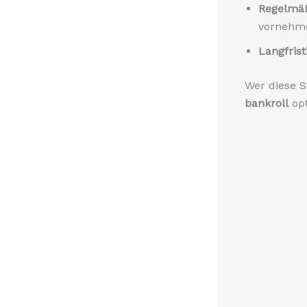
Regelmäß
vornehm
Langfrist
Wer diese S
bankroll
opt