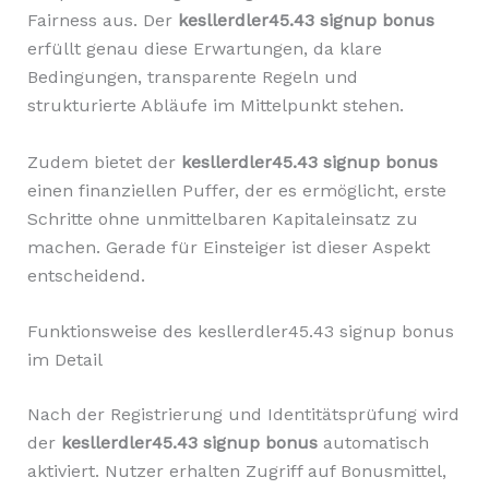
Fairness aus. Der
kesllerdler45.43 signup bonus
erfüllt genau diese Erwartungen, da klare
Bedingungen, transparente Regeln und
strukturierte Abläufe im Mittelpunkt stehen.
Zudem bietet der
kesllerdler45.43 signup bonus
einen finanziellen Puffer, der es ermöglicht, erste
Schritte ohne unmittelbaren Kapitaleinsatz zu
machen. Gerade für Einsteiger ist dieser Aspekt
entscheidend.
Funktionsweise des kesllerdler45.43 signup bonus
im Detail
Nach der Registrierung und Identitätsprüfung wird
der
kesllerdler45.43 signup bonus
automatisch
aktiviert. Nutzer erhalten Zugriff auf Bonusmittel,