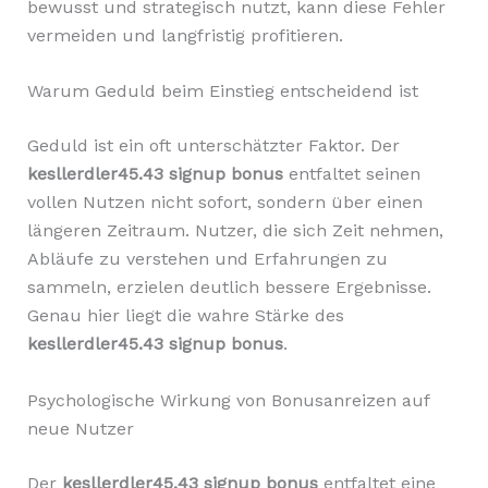
bewusst und strategisch nutzt, kann diese Fehler
vermeiden und langfristig profitieren.
Warum Geduld beim Einstieg entscheidend ist
Geduld ist ein oft unterschätzter Faktor. Der
kesllerdler45.43 signup bonus
entfaltet seinen
vollen Nutzen nicht sofort, sondern über einen
längeren Zeitraum. Nutzer, die sich Zeit nehmen,
Abläufe zu verstehen und Erfahrungen zu
sammeln, erzielen deutlich bessere Ergebnisse.
Genau hier liegt die wahre Stärke des
kesllerdler45.43 signup bonus
.
Psychologische Wirkung von Bonusanreizen auf
neue Nutzer
Der
kesllerdler45.43 signup bonus
entfaltet eine