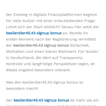
Der Einstieg in digitale Finanzplattformen beginnt
für viele Nutzer mit einer entscheidenden Frage:
Lohnt sich der Start wirklich? Genau hier setzt der
kesllerdler45.43 signup bonus
an. Bereits im
ersten Moment nach der Registrierung vermittelt
der
kesllerdler45.43 signup bonus
Sicherheit,
Motivation und einen klaren Mehrwert. Für Nutzer
in Deutschland, die Wert auf Transparenz,
Kontrolle und langfristige Perspektiven legen, ist
dieses Angebot besonders relevant.
Was den kesllerdler45.43 signup bonus so
besonders macht
Der
kesllerdler45.43 signup bonus
ist mehr als ein