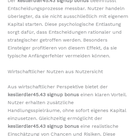
Der
kesllerdler45.43 signup bonus
beeinflusst
Entscheidungsprozesse messbar. Nutzer handeln
überlegter, da sie nicht ausschließlich mit eigenem
Kapital starten. Diese psychologische Entlastung
sorgt dafür, dass Entscheidungen rationaler und
strategischer getroffen werden. Besonders
Einsteiger profitieren von diesem Effekt, da sie
typische Anfängerfehler vermeiden können.
Wirtschaftlicher Nutzen aus Nutzersicht
Aus wirtschaftlicher Perspektive bietet der
kesllerdler45.43 signup bonus
einen klaren Vorteil.
Nutzer erhalten zusätzliche
Handlungsspielräume, ohne sofort eigenes Kapital
einzusetzen. Gleichzeitig ermöglicht der
kesllerdler45.43 signup bonus
eine realistische
Einschätzung von Chancen und Risiken. Diese